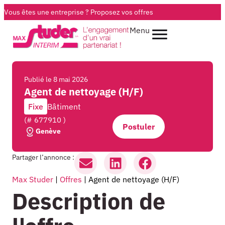
Vous êtes une entreprise ?
Proposez vos offres
Menu
Publié le
8 mai 2026
Agent de nettoyage (H/F)
Fixe
Bâtiment
(# 677910 )
Postuler
Genève
Partager l’annonce :
Max Studer
|
Offres
|
Agent de nettoyage (H/F)
Description de