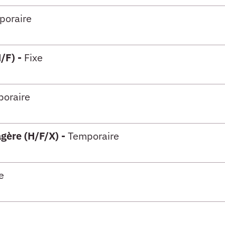
poraire
/F) -
Fixe
oraire
)
gère (H/F/X) -
Temporaire
)
e
)