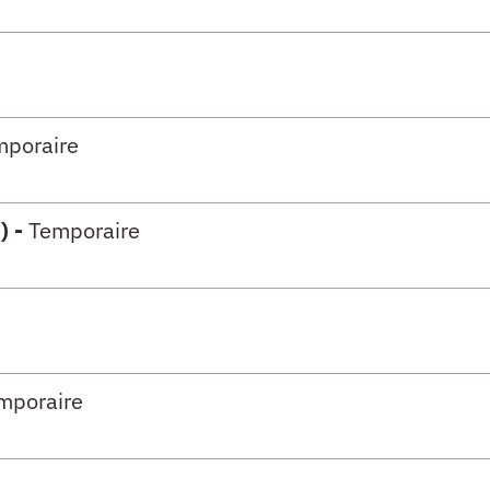
mporaire
) -
Temporaire
mporaire