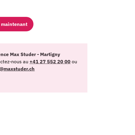
re maintenant
gence Max Studer - Martigny
ctez-nous au
+41 27 552 20 00
ou
y@maxstuder.ch