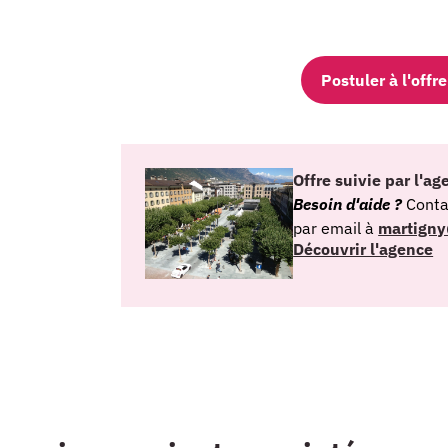
Postuler à l'off
Offre suivie par l'a
Besoin d'aide ?
Conta
par email à
martign
Découvrir l'agence