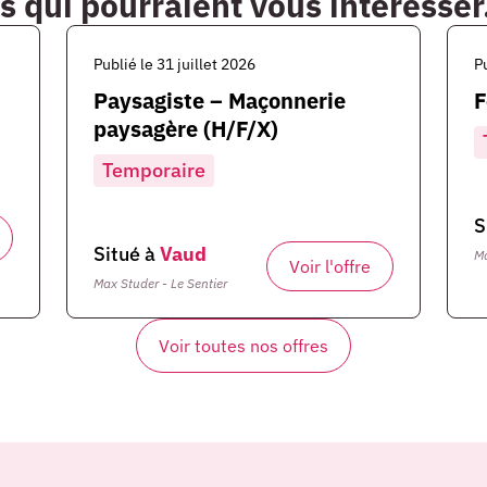
s qui pourraient vous intéresser.
Publié le 31 juillet 2026
P
Paysagiste – Maçonnerie
F
paysagère (H/F/X)
Temporaire
S
Situé à
Vaud
Ma
Voir l'offre
Max Studer - Le Sentier
Voir toutes nos offres