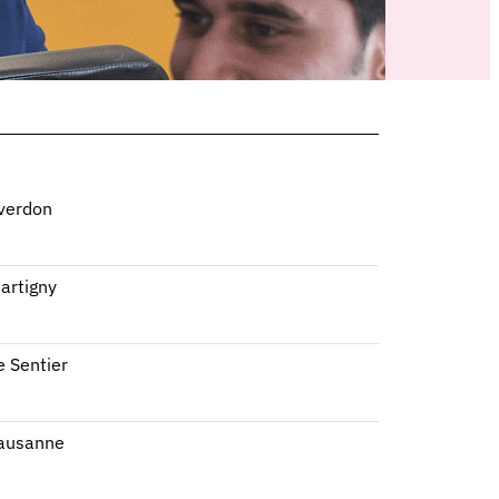
verdon
artigny
e Sentier
Lausanne