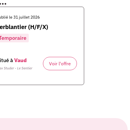
..
ublié le 31 juillet 2026
erblantier (H/F/X)
Temporaire
itué à
Vaud
Voir l'offre
x Studer - Le Sentier