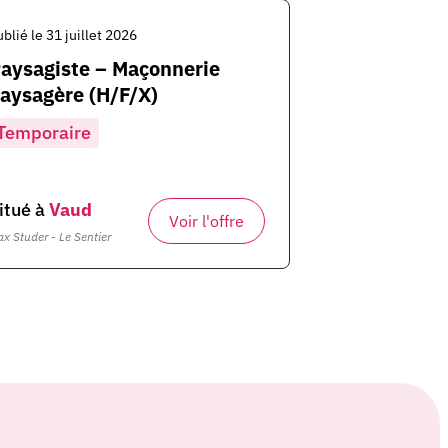
ublié le 31 juillet 2026
aysagiste – Maçonnerie
aysagère (H/F/X)
Temporaire
itué à
Vaud
Voir l'offre
x Studer - Le Sentier