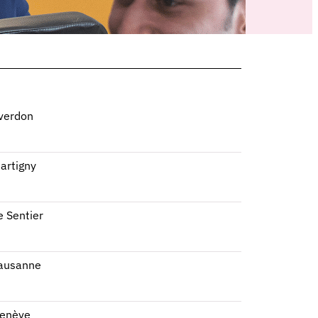
verdon
artigny
e Sentier
Lausanne
Genève