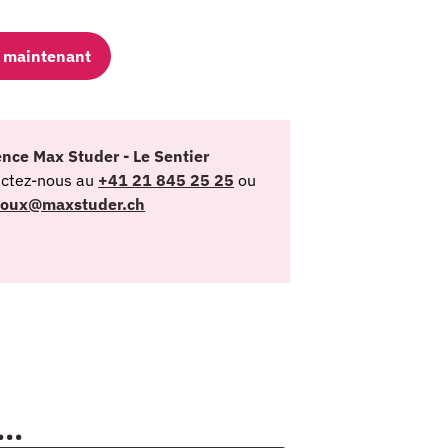
re maintenant
gence Max Studer - Le Sentier
ctez-nous au
+41 21 845 25 25
ou
joux@maxstuder.ch
..