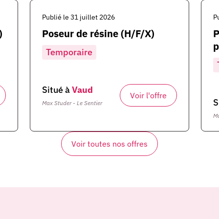
Publié le 31 juillet 2026
P
)
Poseur de résine (H/F/X)
P
p
Temporaire
Situé à
Vaud
Voir l'offre
S
Max Studer - Le Sentier
Ma
Voir toutes nos offres