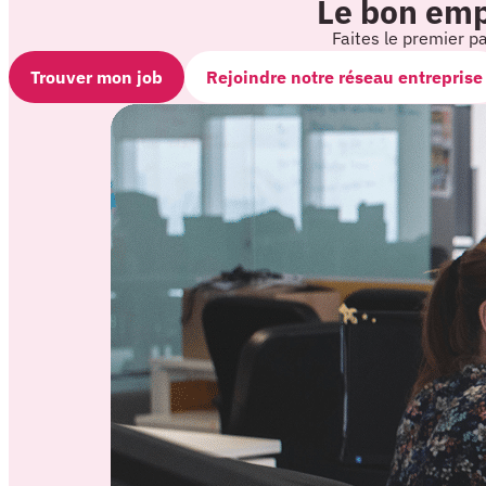
Le bon empl
Faites le premier p
Trouver mon job
Rejoindre notre réseau entreprise