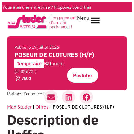
Vous êtes une entreprise ?
Proposez vos offres
Menu
Publié le
17 juillet 2026
POSEUR DE CLOTURES (H/F)
Temporaire
Bâtiment
(# 82672 )
Postuler
Vaud
Partager l’annonce :
Max Studer
|
Offres
|
POSEUR DE CLOTURES (H/F)
Description de