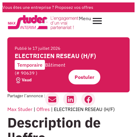
Vous êtes une entreprise ?
Proposez vos offres
Menu
Publié le
17 juillet 2026
ELECTRICIEN RESEAU (H/F)
Temporaire
Bâtiment
(# 90639 )
Postuler
Vaud
Partager l’annonce :
Max Studer
|
Offres
|
ELECTRICIEN RESEAU (H/F)
Description de