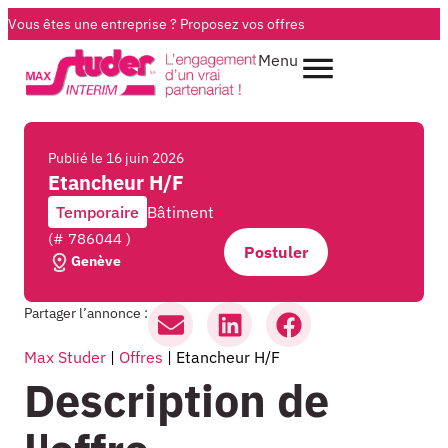
Vous êtes une entreprise ?
Proposez vos offres
Menu
Publié le
16 juin 2026
Etancheur H/F
Temporaire
Bâtiment
(# 786044 )
Postuler
Genève
Partager l’annonce :
Max Studer
|
Offres
|
Etancheur H/F
Description de