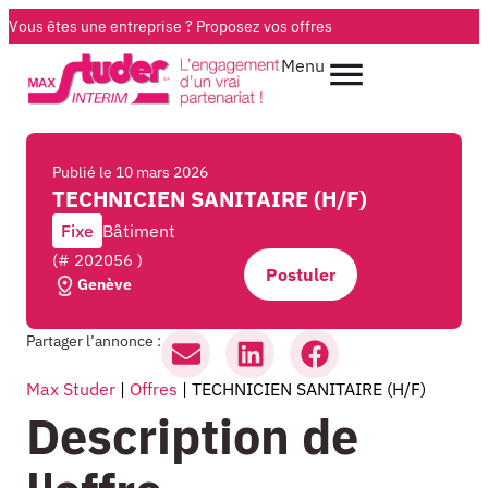
Vous êtes une entreprise ?
Proposez vos offres
Menu
Publié le
10 mars 2026
TECHNICIEN SANITAIRE (H/F)
Fixe
Bâtiment
(# 202056 )
Postuler
Genève
Partager l’annonce :
Max Studer
|
Offres
|
TECHNICIEN SANITAIRE (H/F)
Description de